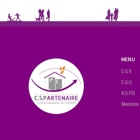
MENU
C.G.V.
C.G.U.
R.G.P.D.
Mentions